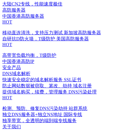
大陆CN2专线，性能速度极佳
高防服务器
中国香港高防服务器
HOT
移动直连清洗，支持压力测试
新加坡高防服务器
自研抗D防火墙，T级防护
美国高防服务器
HOT
高带宽负载均衡，T级防护
中国香港高防IP
安全产品
DNS域名解析
快速安全稳定的域名解析服务
SSL证书
防止网站数据被窃取、篡改、劫持
域名注册
提供域名购买，续费，管理服务
DNS污染处理
HOT
检测、预防、修复DNS污染劫持
站群系统
独立DNS服务器+独立NS地址
国际专线
独享带宽，全透明的端到端专线服务
关于我们