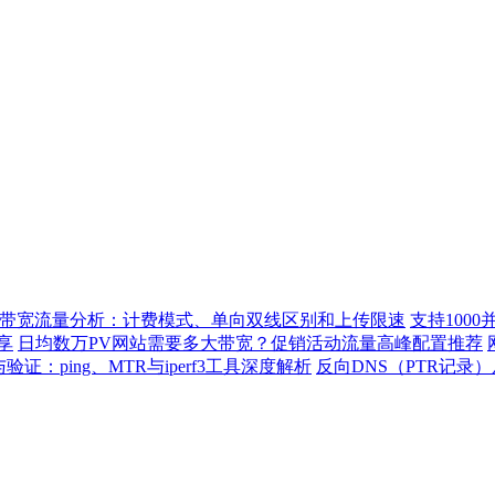
带宽流量分析：计费模式、单向双线区别和上传限速
支持100
享
日均数万PV网站需要多大带宽？促销活动流量高峰配置推荐
：ping、MTR与iperf3工具深度解析
反向DNS（PTR记录