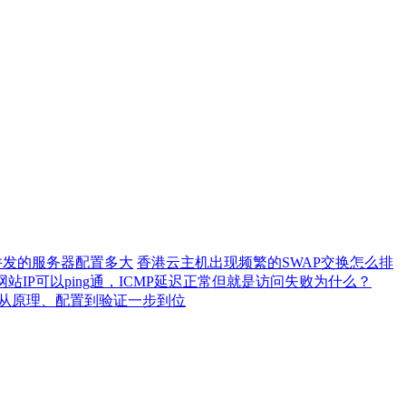
0并发的服务器配置多大
香港云主机出现频繁的SWAP交换怎么排
网站IP可以ping通，ICMP延迟正常但就是访问失败为什么？
）从原理、配置到验证一步到位