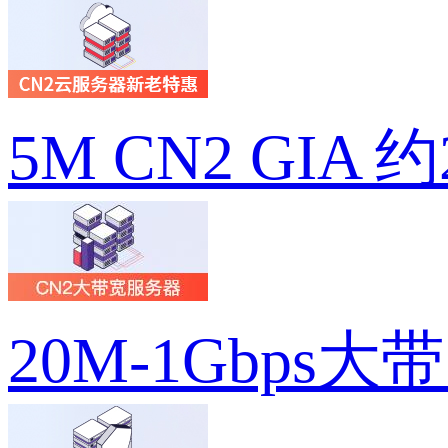
5M CN2 GIA 
20M-1Gbps大