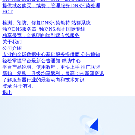
提供域名购买，续费，管理服务
DNS污染处理
HOT
检测、预防、修复DNS污染劫持
站群系统
独立DNS服务器+独立NS地址
国际专线
独享带宽，全透明的端到端专线服务
关于我们
公司介绍
专业的全球数据中心基础服务提供商
公告通知
轻松掌握平台最新公告通知
帮助中心
平台产品说明、使用教程，更快上手
推广联盟
新购、复购、升级均享返利，最高15%
新闻资讯
了解服务器行业的最新动向和技术知识
登录
注册有礼
退出