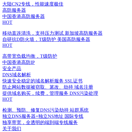
大陆CN2专线，性能速度极佳
高防服务器
中国香港高防服务器
HOT
移动直连清洗，支持压力测试
新加坡高防服务器
自研抗D防火墙，T级防护
美国高防服务器
HOT
高带宽负载均衡，T级防护
中国香港高防IP
安全产品
DNS域名解析
快速安全稳定的域名解析服务
SSL证书
防止网站数据被窃取、篡改、劫持
域名注册
提供域名购买，续费，管理服务
DNS污染处理
HOT
检测、预防、修复DNS污染劫持
站群系统
独立DNS服务器+独立NS地址
国际专线
独享带宽，全透明的端到端专线服务
关于我们