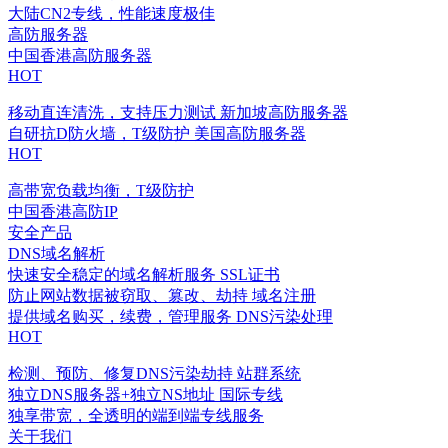
大陆CN2专线，性能速度极佳
高防服务器
中国香港高防服务器
HOT
移动直连清洗，支持压力测试
新加坡高防服务器
自研抗D防火墙，T级防护
美国高防服务器
HOT
高带宽负载均衡，T级防护
中国香港高防IP
安全产品
DNS域名解析
快速安全稳定的域名解析服务
SSL证书
防止网站数据被窃取、篡改、劫持
域名注册
提供域名购买，续费，管理服务
DNS污染处理
HOT
检测、预防、修复DNS污染劫持
站群系统
独立DNS服务器+独立NS地址
国际专线
独享带宽，全透明的端到端专线服务
关于我们