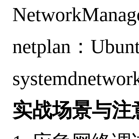
NetworkMa
netplan：Ub
systemdn
实战场景与注