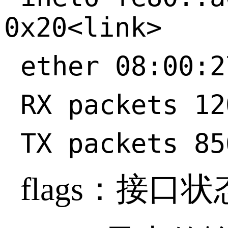
0x20<link>
ether 08:00:
RX packets 1
TX packets 8
flags：接