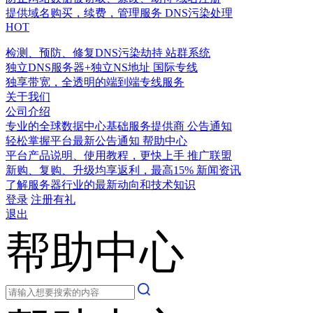
提供域名购买，续费，管理服务
DNS污染处理
HOT
检测、预防、修复DNS污染劫持
站群系统
独立DNS服务器+独立NS地址
国际专线
独享带宽，全透明的端到端专线服务
关于我们
公司介绍
专业的全球数据中心基础服务提供商
公告通知
轻松掌握平台最新公告通知
帮助中心
平台产品说明、使用教程，更快上手
推广联盟
新购、复购、升级均享返利，最高15%
新闻资讯
了解服务器行业的最新动向和技术知识
登录
注册有礼
退出
帮助中心