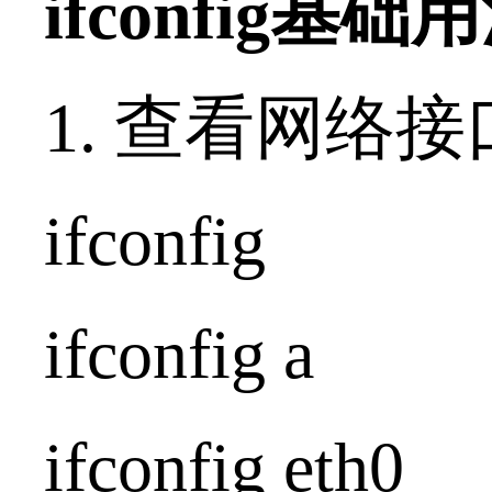
ifconfig
1. 查看网络
ifconf
ifconfi
ifconfig