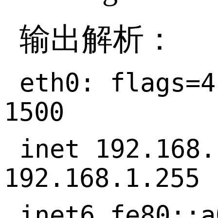
输出解析：
eth0: flags=
1500
inet 192.168
192.168.1.255
inet6 fe80::