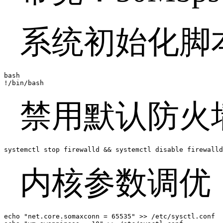
系统初始化脚
bash

!/bin/bash
禁用默认防火
systemctl stop firewalld && systemctl disable firewalld
内核参数调优
echo "net.core.somaxconn = 65535" >> /etc/sysctl.conf  
