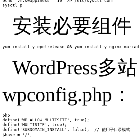
echo "vm.swappiness = 10" >> /etc/sysctl.conf  

sysctl p  
安装必要组件
yum install y epelrelease && yum install y nginx mariad
WordPress
wpconfig.php
php

define('WP_ALLOW_MULTISITE', true);  

define('MULTISITE', true);  

define('SUBDOMAIN_INSTALL', false);  // 使用子目录模式  

$base = '/';  