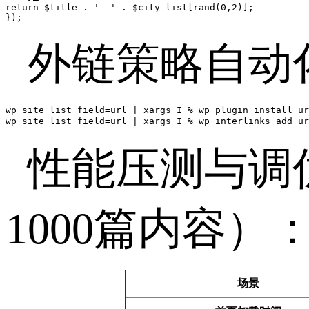
return $title . '  ' . $city_list[rand(0,2)];  

});  
外链策略自动
wp site list field=url | xargs I % wp plugin install ur
wp site list field=url | xargs I % wp interlinks add 
性能压测与调
1000篇内容）
场景