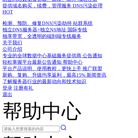
提供域名购买，续费，管理服务
DNS污染处理
HOT
检测、预防、修复DNS污染劫持
站群系统
独立DNS服务器+独立NS地址
国际专线
独享带宽，全透明的端到端专线服务
关于我们
公司介绍
专业的全球数据中心基础服务提供商
公告通知
轻松掌握平台最新公告通知
帮助中心
平台产品说明、使用教程，更快上手
推广联盟
新购、复购、升级均享返利，最高15%
新闻资讯
了解服务器行业的最新动向和技术知识
登录
注册有礼
退出
帮助中心