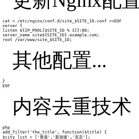
更新Nginx配
cat > /etc/nginx/conf.d/site_$SITE_ID.conf <<EOF  

server {  

listen ${IP_POOL[$SITE_ID % 3]}:80;  

server_name site${SITE_ID}.example.com;  

root /var/www/site_$SITE_ID;  
其他配置...
}  

EOF  
内容去重技术
php  

add_filter('the_title', function($title) {  

$city_list = ['香港','新加坡','东京'];  
