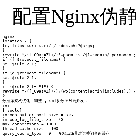
配置Ngin
nginx

location / {  

try_files $uri $uri/ /index.php?$args;  

}  

rewrite ^/([_09azAZ]+/)?wpadmin$ /$1wpadmin/ permanent;
if (f $request_filename) {  

set $rule_2 1;  

}  

if (d $request_filename) {  

set $rule_2 1;  

}  

if ($rule_2 != "1") {  

rewrite ^/([_09azAZ]+/)?(wp(content|admin|includes).) /
}  

数据库架构优化，调整my.cnf参数应对高并发：  

ini

[mysqld]  

innodb_buffer_pool_size = 32G  

innodb_log_file_size = 2G  

max_connections = 1000  

thread_cache_size = 100  
