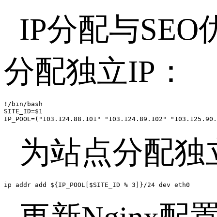
IP分配与SEO
分配独立IP：
!/bin/bash  

SITE_ID=$1  

IP_POOL=("103.124.88.101" "103.124.89.102" "103.125.9
为站点分配独
ip addr add ${IP_POOL[$SITE_ID % 3]}/24 dev eth0  