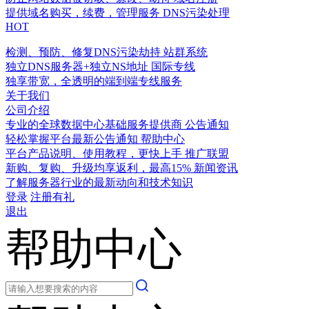
提供域名购买，续费，管理服务
DNS污染处理
HOT
检测、预防、修复DNS污染劫持
站群系统
独立DNS服务器+独立NS地址
国际专线
独享带宽，全透明的端到端专线服务
关于我们
公司介绍
专业的全球数据中心基础服务提供商
公告通知
轻松掌握平台最新公告通知
帮助中心
平台产品说明、使用教程，更快上手
推广联盟
新购、复购、升级均享返利，最高15%
新闻资讯
了解服务器行业的最新动向和技术知识
登录
注册有礼
退出
帮助中心