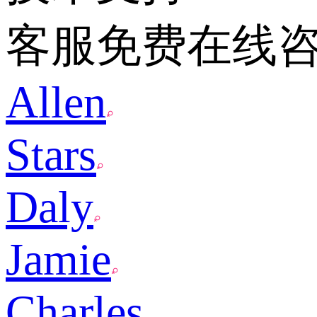
客服免费在线
Allen
Stars
Daly
Jamie
Charles