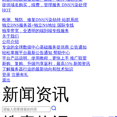
提供域名购买，续费，管理服务
DNS污染处理
HOT
检测、预防、修复DNS污染劫持
站群系统
独立DNS服务器+独立NS地址
国际专线
独享带宽，全透明的端到端专线服务
关于我们
公司介绍
专业的全球数据中心基础服务提供商
公告通知
轻松掌握平台最新公告通知
帮助中心
平台产品说明、使用教程，更快上手
推广联盟
新购、复购、升级均享返利，最高15%
新闻资讯
了解服务器行业的最新动向和技术知识
登录
注册有礼
退出
新闻资讯