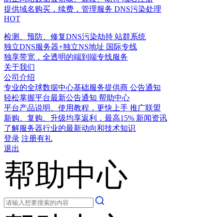
提供域名购买，续费，管理服务
DNS污染处理
HOT
检测、预防、修复DNS污染劫持
站群系统
独立DNS服务器+独立NS地址
国际专线
独享带宽，全透明的端到端专线服务
关于我们
公司介绍
专业的全球数据中心基础服务提供商
公告通知
轻松掌握平台最新公告通知
帮助中心
平台产品说明、使用教程，更快上手
推广联盟
新购、复购、升级均享返利，最高15%
新闻资讯
了解服务器行业的最新动向和技术知识
登录
注册有礼
退出
帮助中心