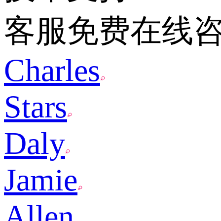
客服免费在线
Charles
Stars
Daly
Jamie
Allen