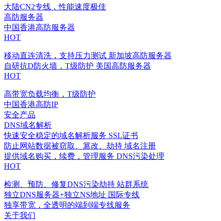
大陆CN2专线，性能速度极佳
高防服务器
中国香港高防服务器
HOT
移动直连清洗，支持压力测试
新加坡高防服务器
自研抗D防火墙，T级防护
美国高防服务器
HOT
高带宽负载均衡，T级防护
中国香港高防IP
安全产品
DNS域名解析
快速安全稳定的域名解析服务
SSL证书
防止网站数据被窃取、篡改、劫持
域名注册
提供域名购买，续费，管理服务
DNS污染处理
HOT
检测、预防、修复DNS污染劫持
站群系统
独立DNS服务器+独立NS地址
国际专线
独享带宽，全透明的端到端专线服务
关于我们