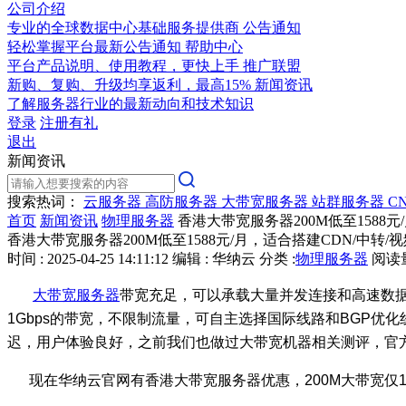
公司介绍
专业的全球数据中心基础服务提供商
公告通知
轻松掌握平台最新公告通知
帮助中心
平台产品说明、使用教程，更快上手
推广联盟
新购、复购、升级均享返利，最高15%
新闻资讯
了解服务器行业的最新动向和技术知识
登录
注册有礼
退出
新闻资讯
搜索热词：
云服务器
高防服务器
大带宽服务器
站群服务器
C
首页
新闻资讯
物理服务器
香港大带宽服务器200M低至1588元
香港大带宽服务器200M低至1588元/月，适合搭建CDN/中转/
时间 : 2025-04-25 14:11:12
编辑 : 华纳云
分类 :
物理服务器
阅读量 
大带宽服务器
带宽充足，可以承载大量并发连接和高速数
1Gbps
的带宽，不限制流量，可自主选择国际线路和
BGP
优化
迟，用户体验良好，之前我们也做过大带宽机器相关测评，官
现在华纳云官网有香港大带宽服务器优惠，
200M
大带宽
仅