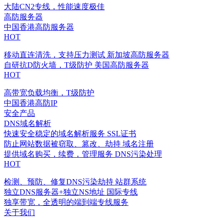
大陆CN2专线，性能速度极佳
高防服务器
中国香港高防服务器
HOT
移动直连清洗，支持压力测试
新加坡高防服务器
自研抗D防火墙，T级防护
美国高防服务器
HOT
高带宽负载均衡，T级防护
中国香港高防IP
安全产品
DNS域名解析
快速安全稳定的域名解析服务
SSL证书
防止网站数据被窃取、篡改、劫持
域名注册
提供域名购买，续费，管理服务
DNS污染处理
HOT
检测、预防、修复DNS污染劫持
站群系统
独立DNS服务器+独立NS地址
国际专线
独享带宽，全透明的端到端专线服务
关于我们