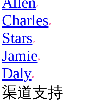
Allen
Charles
Stars
Jamie
Daly
渠道支持