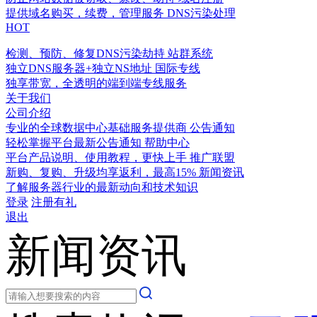
提供域名购买，续费，管理服务
DNS污染处理
HOT
检测、预防、修复DNS污染劫持
站群系统
独立DNS服务器+独立NS地址
国际专线
独享带宽，全透明的端到端专线服务
关于我们
公司介绍
专业的全球数据中心基础服务提供商
公告通知
轻松掌握平台最新公告通知
帮助中心
平台产品说明、使用教程，更快上手
推广联盟
新购、复购、升级均享返利，最高15%
新闻资讯
了解服务器行业的最新动向和技术知识
登录
注册有礼
退出
新闻资讯