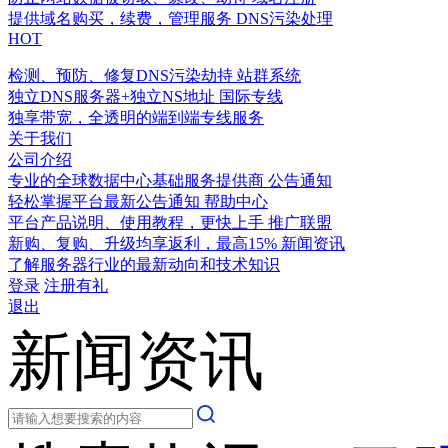
提供域名购买，续费，管理服务
DNS污染处理
HOT
检测、预防、修复DNS污染劫持
站群系统
独立DNS服务器+独立NS地址
国际专线
独享带宽，全透明的端到端专线服务
关于我们
公司介绍
专业的全球数据中心基础服务提供商
公告通知
轻松掌握平台最新公告通知
帮助中心
平台产品说明、使用教程，更快上手
推广联盟
新购、复购、升级均享返利，最高15%
新闻资讯
了解服务器行业的最新动向和技术知识
登录
注册有礼
退出
新闻资讯