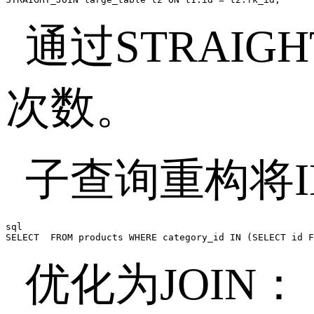
通过
STRAIGH
次数。
子查询重构将
sql

SELECT  FROM products WHERE category_id IN (SELECT id F
优化为
JOIN
：