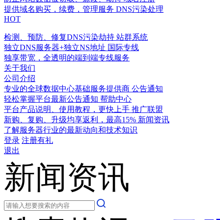
提供域名购买，续费，管理服务
DNS污染处理
HOT
检测、预防、修复DNS污染劫持
站群系统
独立DNS服务器+独立NS地址
国际专线
独享带宽，全透明的端到端专线服务
关于我们
公司介绍
专业的全球数据中心基础服务提供商
公告通知
轻松掌握平台最新公告通知
帮助中心
平台产品说明、使用教程，更快上手
推广联盟
新购、复购、升级均享返利，最高15%
新闻资讯
了解服务器行业的最新动向和技术知识
登录
注册有礼
退出
新闻资讯