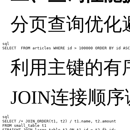
分页查询优化
sql

SELECT  FROM articles WHERE id > 100000 ORDER BY id ASC
利用主键的有
JOIN
连接顺序
sql

SELECT /+ JOIN_ORDER(t1, t2) / t1.name, t2.amount

FROM small_table t1

STRAIGHT_JOIN large_table t2 ON t1.id = t2.fk_id;