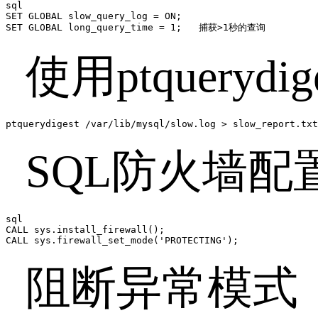
sql

SET GLOBAL slow_query_log = ON;

SET GLOBAL long_query_time = 1;   捕获>1秒的查询
使用
ptquerydig
ptquerydigest /var/lib/mysql/slow.log > slow_report.txt
SQL
防火墙配
sql

CALL sys.install_firewall();

CALL sys.firewall_set_mode('PROTECTING');
阻断异常模式