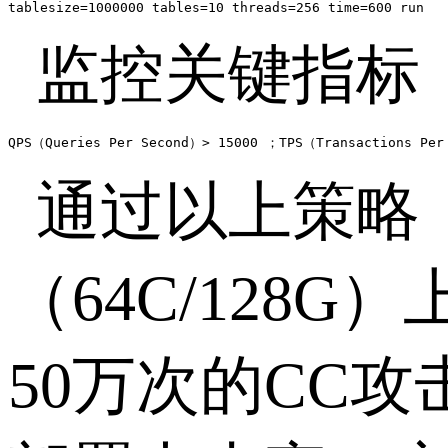
tablesize=1000000 tables=10 threads=256 time=600 run
监控关键指标
QPS（Queries Per Second）> 15000 ；TPS（Transactions Per
通过以上策略
（
64C/128G
）
50
万次的
CC
攻