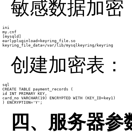
敏感数据加密
ini

my.cnf

[mysqld]

earlypluginload=keyring_file.so

keyring_file_data=/var/lib/mysqlkeyring/keyring
创建加密表：
sql

CREATE TABLE payment_records (

id INT PRIMARY KEY,

card_no VARCHAR(19) ENCRYPTED WITH (KEY_ID=key1)

) ENCRYPTION='Y';
四、服务器参