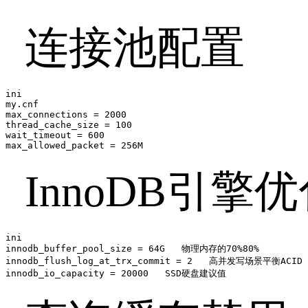
连接池配置
ini

my.cnf

max_connections = 2000

thread_cache_size = 100

wait_timeout = 600

max_allowed_packet = 256M
InnoDB
引擎优
ini

innodb_buffer_pool_size = 64G   物理内存的70%80%

innodb_flush_log_at_trx_commit = 2   高并发写场景平衡ACID

innodb_io_capacity = 20000   SSD硬盘建议值