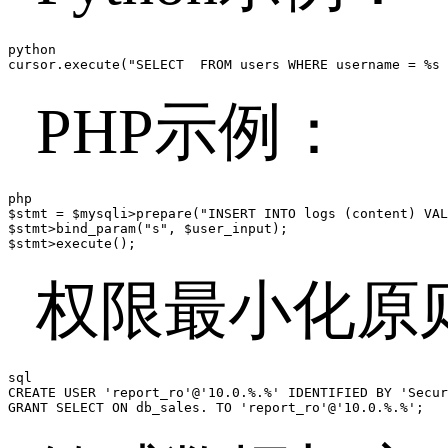
python

cursor.execute("SELECT  FROM users WHERE username = %s 
PHP
示例：
php

$stmt = $mysqli>prepare("INSERT INTO logs (content) VAL
$stmt>bind_param("s", $user_input);

$stmt>execute();
权限最小化原
sql

CREATE USER 'report_ro'@'10.0.%.%' IDENTIFIED BY 'Secur
GRANT SELECT ON db_sales. TO 'report_ro'@'10.0.%.%';