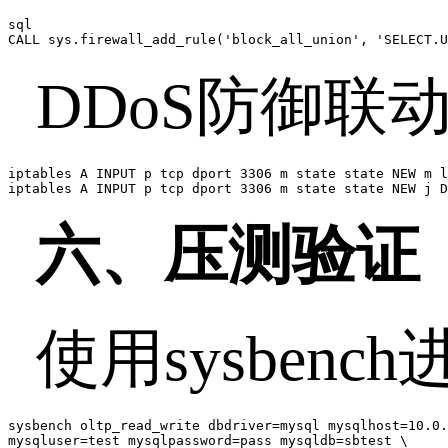
sql

CALL sys.firewall_add_rule('block_all_union', 'SELECT.U
DDoS
防御联
iptables A INPUT p tcp dport 3306 m state state NEW m l
iptables A INPUT p tcp dport 3306 m state state NEW j D
六、压测验证
使用
sysbench
sysbench oltp_read_write dbdriver=mysql mysqlhost=10.0.
mysqluser=test mysqlpassword=pass mysqldb=sbtest \
