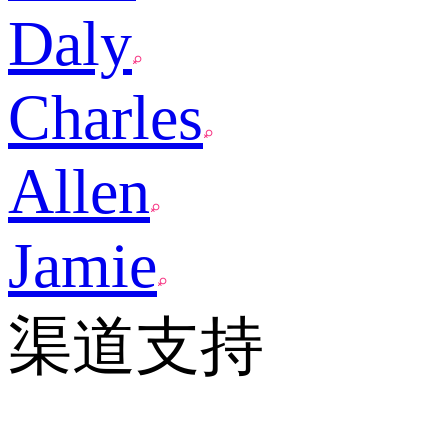
Daly
Charles
Allen
Jamie
渠道支持