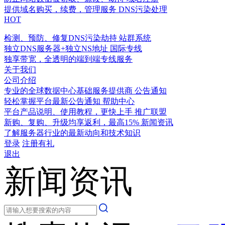
提供域名购买，续费，管理服务
DNS污染处理
HOT
检测、预防、修复DNS污染劫持
站群系统
独立DNS服务器+独立NS地址
国际专线
独享带宽，全透明的端到端专线服务
关于我们
公司介绍
专业的全球数据中心基础服务提供商
公告通知
轻松掌握平台最新公告通知
帮助中心
平台产品说明、使用教程，更快上手
推广联盟
新购、复购、升级均享返利，最高15%
新闻资讯
了解服务器行业的最新动向和技术知识
登录
注册有礼
退出
新闻资讯