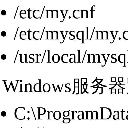
/etc/my.cnf
/etc/mysql/my.
/usr/local/
Windows服务
C:\ProgramDat