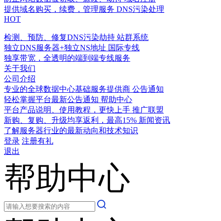
提供域名购买，续费，管理服务
DNS污染处理
HOT
检测、预防、修复DNS污染劫持
站群系统
独立DNS服务器+独立NS地址
国际专线
独享带宽，全透明的端到端专线服务
关于我们
公司介绍
专业的全球数据中心基础服务提供商
公告通知
轻松掌握平台最新公告通知
帮助中心
平台产品说明、使用教程，更快上手
推广联盟
新购、复购、升级均享返利，最高15%
新闻资讯
了解服务器行业的最新动向和技术知识
登录
注册有礼
退出
帮助中心