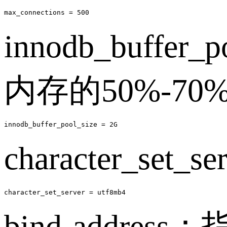
innodb_buf
内存的50%-70
innodb_buffer_pool_size = 2G
character_s
character_set_server = utf8mb4
bind-addr