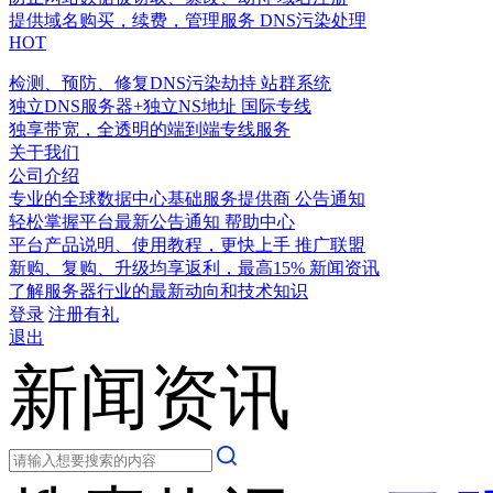
提供域名购买，续费，管理服务
DNS污染处理
HOT
检测、预防、修复DNS污染劫持
站群系统
独立DNS服务器+独立NS地址
国际专线
独享带宽，全透明的端到端专线服务
关于我们
公司介绍
专业的全球数据中心基础服务提供商
公告通知
轻松掌握平台最新公告通知
帮助中心
平台产品说明、使用教程，更快上手
推广联盟
新购、复购、升级均享返利，最高15%
新闻资讯
了解服务器行业的最新动向和技术知识
登录
注册有礼
退出
新闻资讯