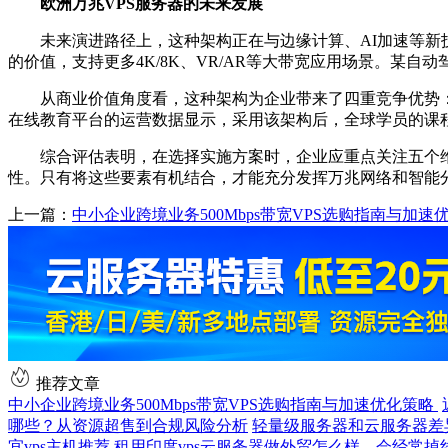
欧洲万兆
VPS服务器的未来
发展
未来演进路径上，这种架构正在与边缘计算、
AI
加速等新
的价值，支持更多
4K/8K
、
VR/AR
等大带宽应用场景。某自动
从商业价值角度看，这种架构为企业带来了四重竞争优势
在线教育平台的运营数据显示，采用该架构后，全球学员的课
综合评估表明，在选择实施方案时，企业应重点关注五个
性。只有将这些要素有机结合，才能充分发挥万兆网络和智能
上一篇：
中小企业跨境业务500Mbps带宽VPS选购指南与加速
推荐文章
中小企业跨境业务500Mbps带宽VPS选购指南与加速优化策略
哪些？从资源超售到合规风险分析
轻量级服务器和云服务器差
宜vps主机推荐
租用印度vps云服务器做外贸怎么样，会经常掉