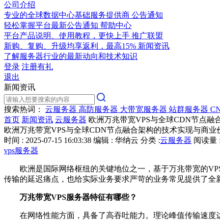
公司介绍
专业的全球数据中心基础服务提供商
公告通知
轻松掌握平台最新公告通知
帮助中心
平台产品说明、使用教程，更快上手
推广联盟
新购、复购、升级均享返利，最高15%
新闻资讯
了解服务器行业的最新动向和技术知识
登录
注册有礼
退出
新闻资讯
搜索热词：
云服务器
高防服务器
大带宽服务器
站群服务器
C
首页
新闻资讯
云服务器
欧洲万兆带宽VPS与全球CDN节点
欧洲万兆带宽VPS与全球CDN节点融合架构的技术实现与商
时间 : 2025-07-15 16:03:38
编辑 : 华纳云
分类 :
云服务器
阅读量 :
vps服务器
欧洲是国际网络枢纽的关键地位之一，基于万兆带宽的
VP
传输的延迟痛点，也给实际业务要求严苛的业务常见提供了全
万兆带宽
VPS服务器
特征有哪些？
在网络性能方面，具备了高吞吐能力。理论峰值传输速度