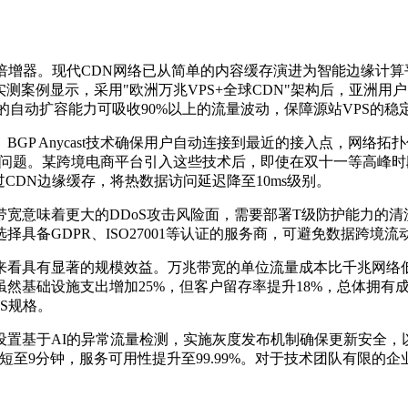
倍增器。现代
CDN
网络已从简单的内容缓存演进为智能边缘计算
实测案例显示，采用
"
欧洲万兆
VPS+
全球
CDN"
架构后，亚洲用户
的自动扩容能力可吸收
90%
以上的流量波动，保障源站
VPS
的稳
。
BGP Anycast
技术确保用户自动连接到最近的接入点，网络拓扑
问题。某跨境电商平台引入这些技术后，即使在双十一等高峰时
过
CDN
边缘缓存，将热数据访问延迟降至
10ms
级别。
带宽意味着更大的
DDoS
攻击风险面，需要部署
T
级防护能力的清
选择具备
GDPR
、
ISO27001
等认证的服务商，可避免数据跨境流
来看具有显著的规模效益。万兆带宽的单位流量成本比千兆网络
虽然基础设施支出增加
25%
，但客户留存率提升
18%
，总体拥有
S
规格。
设置基于
AI
的异常流量检测，实施灰度发布机制确保更新安全，
短至
9
分钟，服务可用性提升至
99.99%
。对于技术团队有限的企