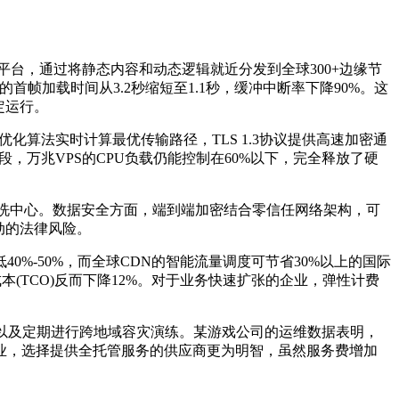
平台，通过将静态内容和动态逻辑就近分发到全球
300+
边缘节
的首帧加载时间从
3.2
秒缩短至
1.1
秒，缓冲中断率下降
90%
。这
定运行。
优化算法实时计算最优传输路径，
TLS 1.3
协议提供高速加密通
段，万兆
VPS
的
CPU
负载仍能控制在
60%
以下，完全释放了硬
洗中心。数据安全方面，端到端加密结合零信任网络架构，可
动的法律风险。
低
40%-50%
，而全球
CDN
的智能流量调度可节省
30%
以上的国际
成本
(TCO)
反而下降
12%
。对于业务快速扩张的企业，弹性计费
以及定期进行跨地域容灾演练。某游戏公司的运维数据表明，
业，选择提供全托管服务的供应商更为明智，虽然服务费增加