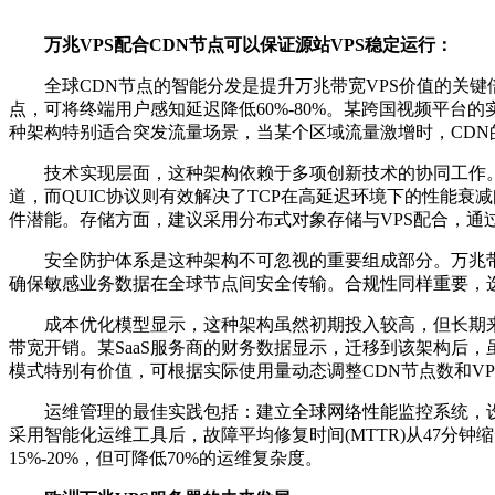
万兆
VPS
配合
CDN
节点可以保证源站
VPS
稳定运行：
全球
CDN
节点的智能分发是提升万兆带宽
VPS
价值的关键
点，可将终端用户感知延迟降低
60%-80%
。某跨国视频平台的
种架构特别适合突发流量场景，当某个区域流量激增时，
CDN
技术实现层面，这种架构依赖于多项创新技术的协同工作
道，而
QUIC
协议则有效解决了
TCP
在高延迟环境下的性能衰减
件潜能。存储方面，建议采用分布式对象存储与
VPS
配合，通
安全防护体系是这种架构不可忽视的重要组成部分。万兆
确保敏感业务数据在全球节点间安全传输。合规性同样重要，
成本优化模型显示，这种架构虽然初期投入较高，但长期
带宽开销。某
SaaS
服务商的财务数据显示，迁移到该架构后，
模式特别有价值，可根据实际使用量动态调整
CDN
节点数和
VP
运维管理的最佳实践包括：建立全球网络性能监控系统，
采用智能化运维工具后，故障平均修复时间
(MTTR)
从
47
分钟缩
15%-20%
，但可降低
70%
的运维复杂度。