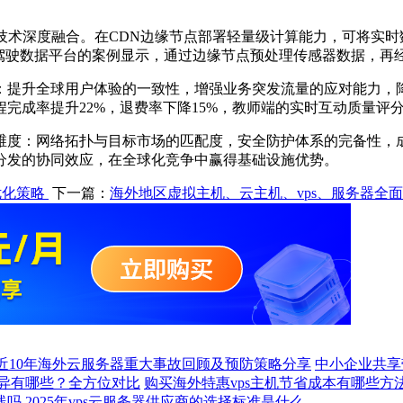
技术深度融合。在
CDN
边缘节点部署轻量级计算能力，可将实时
驾驶数据平台的案例显示，通过边缘节点预处理传感器数据，再
：提升全球用户体验的一致性，增强业务突发流量的应对能力，
程完成率提升
22%
，退费率下降
15%
，教师端的实时互动质量评
维度：网络拓扑与目标市场的匹配度，安全防护体系的完备性，
分发的协同效应，在全球化竞争中赢得基础设施优势。
优化策略
下一篇：
海外地区虚拟主机、云主机、vps、服务器全
近10年海外云服务器重大事故回顾及预防策略分享
中小企业共享
异有哪些？全方位对比
购买海外特惠vps主机节省成本有哪些方
线吗
2025年vps云服务器供应商的选择标准是什么