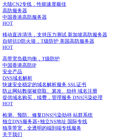
大陆CN2专线，性能速度极佳
高防服务器
中国香港高防服务器
HOT
移动直连清洗，支持压力测试
新加坡高防服务器
自研抗D防火墙，T级防护
美国高防服务器
HOT
高带宽负载均衡，T级防护
中国香港高防IP
安全产品
DNS域名解析
快速安全稳定的域名解析服务
SSL证书
防止网站数据被窃取、篡改、劫持
域名注册
提供域名购买，续费，管理服务
DNS污染处理
HOT
检测、预防、修复DNS污染劫持
站群系统
独立DNS服务器+独立NS地址
国际专线
独享带宽，全透明的端到端专线服务
关于我们