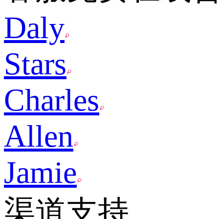
Daly
Stars
Charles
Allen
Jamie
渠道支持