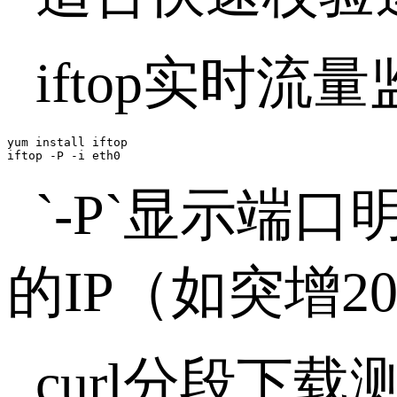
iftop
实时流量
yum install iftop 

iftop -P -i eth0 
`-P`
显示端口
的
IP
（如突增
2
curl
分段下载