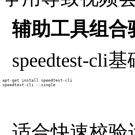
辅助工具组合
speedtest-cli
基
apt-get install speedtest-cli 

speedtest-cli --single 
适合快速校验