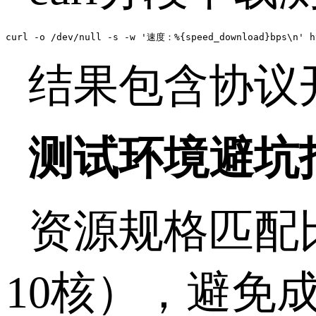
curl -o /dev/null -s -w '速度：%{speed_download}bps\n' h
结果包含协议
测试环境避坑
资源规格匹配
10
核），避免