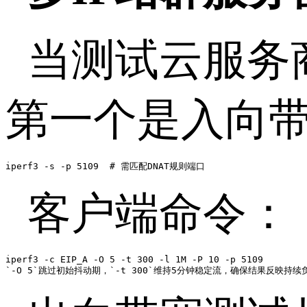
当测试云服务
第一个是入向
iperf3 -s -p 5109  # 需匹配DNAT规则端口 
客户端命令：
iperf3 -c EIP_A -O 5 -t 300 -l 1M -P 10 -p 5109 

`-O 5`跳过初始抖动期，`-t 300`维持5分钟稳定流，确保结果反映持续