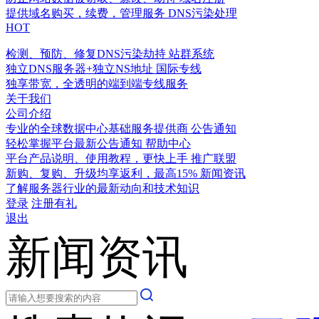
提供域名购买，续费，管理服务
DNS污染处理
HOT
检测、预防、修复DNS污染劫持
站群系统
独立DNS服务器+独立NS地址
国际专线
独享带宽，全透明的端到端专线服务
关于我们
公司介绍
专业的全球数据中心基础服务提供商
公告通知
轻松掌握平台最新公告通知
帮助中心
平台产品说明、使用教程，更快上手
推广联盟
新购、复购、升级均享返利，最高15%
新闻资讯
了解服务器行业的最新动向和技术知识
登录
注册有礼
退出
新闻资讯