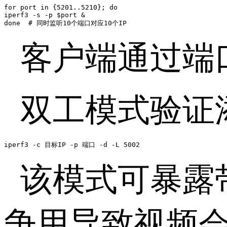
for port in {5201..5210}; do 

iperf3 -s -p $port & 

done  # 同时监听10个端口对应10个IP 
客户端通过端
双工模式验证
iperf3 -c 目标IP -p 端口 -d -L 5002 
该模式可暴露
争用导致视频