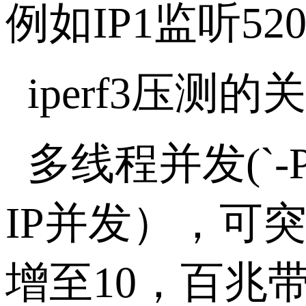
例如
IP1
监听
52
iperf3
压测的关
多线程并发
(`-
IP
并发），可
增至
10
，百兆