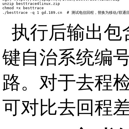
unzip besttrace4linux.zip

chmod +x besttrace

./besttrace -q 1 gd.189.cn  # 测试电信回程，替换为移动/联通
执行后输出包
键自治系统编
路。对于去程
可对比去回程差