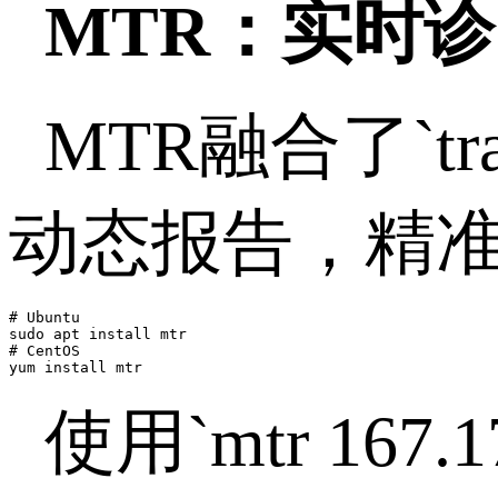
MTR
：实时诊
MTR
融合了
`tr
动态报告，精
# Ubuntu

sudo apt install mtr

# CentOS

yum install mtr
使用
`mtr 167.1