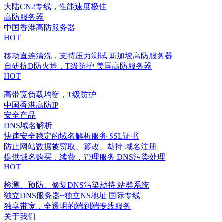
大陆CN2专线，性能速度极佳
高防服务器
中国香港高防服务器
HOT
移动直连清洗，支持压力测试
新加坡高防服务器
自研抗D防火墙，T级防护
美国高防服务器
HOT
高带宽负载均衡，T级防护
中国香港高防IP
安全产品
DNS域名解析
快速安全稳定的域名解析服务
SSL证书
防止网站数据被窃取、篡改、劫持
域名注册
提供域名购买，续费，管理服务
DNS污染处理
HOT
检测、预防、修复DNS污染劫持
站群系统
独立DNS服务器+独立NS地址
国际专线
独享带宽，全透明的端到端专线服务
关于我们