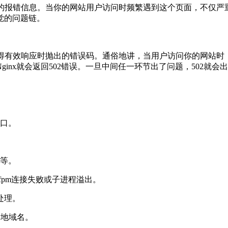
发者心跳加速的报错信息。当你的网站用户访问时频繁遇到这个页面，不
觉的问题链。
有效响应时抛出的错误码。通俗地讲，当用户访问你的网站时，请求会
nx就会返回502错误。一旦中间任一环节出了问题，502就会
端口。
足等。
点中，fpm连接失败或子进程溢出。
处理。
本地域名。