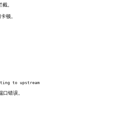
拦截。
间卡顿。
或端口错误。