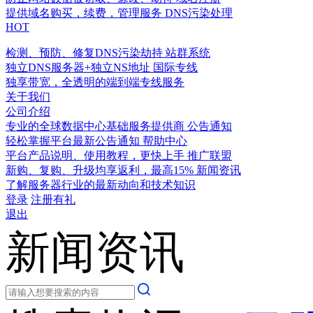
提供域名购买，续费，管理服务
DNS污染处理
HOT
检测、预防、修复DNS污染劫持
站群系统
独立DNS服务器+独立NS地址
国际专线
独享带宽，全透明的端到端专线服务
关于我们
公司介绍
专业的全球数据中心基础服务提供商
公告通知
轻松掌握平台最新公告通知
帮助中心
平台产品说明、使用教程，更快上手
推广联盟
新购、复购、升级均享返利，最高15%
新闻资讯
了解服务器行业的最新动向和技术知识
登录
注册有礼
退出
新闻资讯