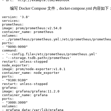
- url: 'http://example.com/webhook'
编写
Docker Compose
文件，
docker-compose.yml
内容如下
version: '3.8'

services:

prometheus:

image: prom/prometheus:v2.54.0

container_name: prometheus

volumes:

- ./prometheus/prometheus.yml:/etc/prometheus/prometheu
ports:

- "9090:9090"

command:

- '--config.file=/etc/prometheus/prometheus.yml'

- '--storage.tsdb.path=/prometheus'

restart: unless-stopped

node_exporter:

image: prom/node-exporter:v1.8.1

container_name: node_exporter

ports:

- "9100:9100"

restart: unless-stopped

grafana:

image: grafana/grafana:11.2.0

container_name: grafana

ports:

- "3000:3000"

volumes:

- grafana_data:/var/lib/grafana
