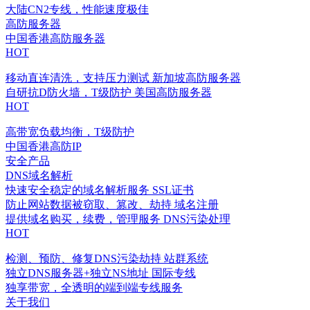
大陆CN2专线，性能速度极佳
高防服务器
中国香港高防服务器
HOT
移动直连清洗，支持压力测试
新加坡高防服务器
自研抗D防火墙，T级防护
美国高防服务器
HOT
高带宽负载均衡，T级防护
中国香港高防IP
安全产品
DNS域名解析
快速安全稳定的域名解析服务
SSL证书
防止网站数据被窃取、篡改、劫持
域名注册
提供域名购买，续费，管理服务
DNS污染处理
HOT
检测、预防、修复DNS污染劫持
站群系统
独立DNS服务器+独立NS地址
国际专线
独享带宽，全透明的端到端专线服务
关于我们