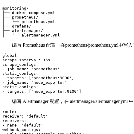
monitoring/

├── docker-compose.yml

├── prometheus/

│   └── prometheus.yml

├── grafana/

├── alertmanager/

│   └── alertmanager.yml
编写
Prometheus
配置，在
prometheus/prometheus.yml
中写入
global:

scrape_interval: 15s

scrape_configs:

- job_name: 'prometheus'

static_configs:

- targets: ['prometheus:9090']

- job_name: 'node_exporter'

static_configs:

- targets: ['node_exporter:9100']
编写
Alertmanager
配置，在
alertmanager/alertmanager.yml
中
route:

receiver: 'default'

receivers:

- name: 'default'

webhook_configs:
