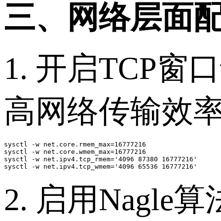
三、网络层面
1. 开启TC
高网络传输效
sysctl -w net.core.rmem_max=16777216

sysctl -w net.core.wmem_max=16777216

sysctl -w net.ipv4.tcp_rmem='4096 87380 16777216'

sysctl -w net.ipv4.tcp_wmem='4096 65536 16777216'
2. 启用Nag