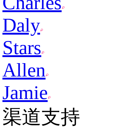
Charles
Daly
Stars
Allen
Jamie
渠道支持