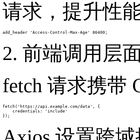
请求，提升性
add_header 'Access-Control-Max-Age' 86400;
2. 前端调用层
fetch 请求携带 C
fetch('https://api.example.com/data', {

    credentials: 'include'

Axios 设置跨