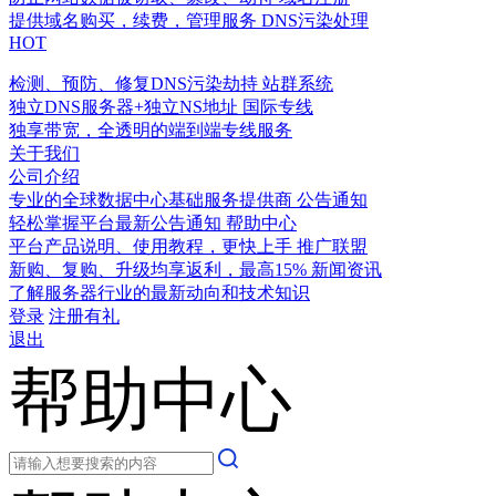
提供域名购买，续费，管理服务
DNS污染处理
HOT
检测、预防、修复DNS污染劫持
站群系统
独立DNS服务器+独立NS地址
国际专线
独享带宽，全透明的端到端专线服务
关于我们
公司介绍
专业的全球数据中心基础服务提供商
公告通知
轻松掌握平台最新公告通知
帮助中心
平台产品说明、使用教程，更快上手
推广联盟
新购、复购、升级均享返利，最高15%
新闻资讯
了解服务器行业的最新动向和技术知识
登录
注册有礼
退出
帮助中心