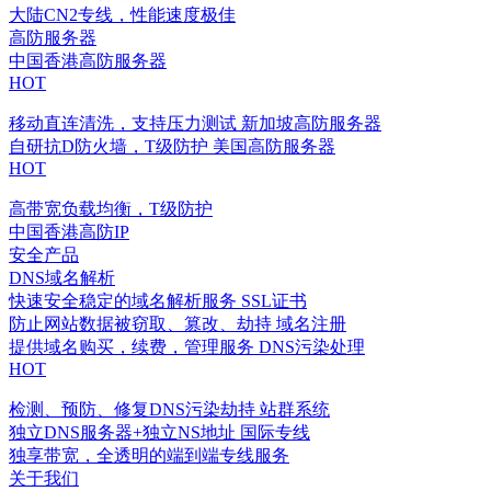
大陆CN2专线，性能速度极佳
高防服务器
中国香港高防服务器
HOT
移动直连清洗，支持压力测试
新加坡高防服务器
自研抗D防火墙，T级防护
美国高防服务器
HOT
高带宽负载均衡，T级防护
中国香港高防IP
安全产品
DNS域名解析
快速安全稳定的域名解析服务
SSL证书
防止网站数据被窃取、篡改、劫持
域名注册
提供域名购买，续费，管理服务
DNS污染处理
HOT
检测、预防、修复DNS污染劫持
站群系统
独立DNS服务器+独立NS地址
国际专线
独享带宽，全透明的端到端专线服务
关于我们