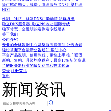
提供域名购买，续费，管理服务
DNS污染处理
HOT
检测、预防、修复DNS污染劫持
站群系统
独立DNS服务器+独立NS地址
国际专线
独享带宽，全透明的端到端专线服务
关于我们
公司介绍
专业的全球数据中心基础服务提供商
公告通知
轻松掌握平台最新公告通知
帮助中心
平台产品说明、使用教程，更快上手
推广联盟
新购、复购、升级均享返利，最高15%
新闻资讯
了解服务器行业的最新动向和技术知识
登录
注册有礼
退出
新闻资讯