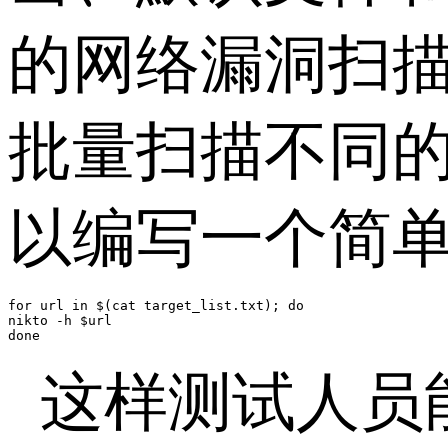
的网络漏洞扫
批量扫描不同
以编写一个简
for url in $(cat target_list.txt); do

nikto -h $url

done
这样测试人员