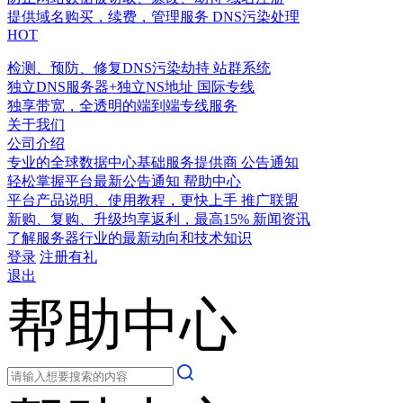
提供域名购买，续费，管理服务
DNS污染处理
HOT
检测、预防、修复DNS污染劫持
站群系统
独立DNS服务器+独立NS地址
国际专线
独享带宽，全透明的端到端专线服务
关于我们
公司介绍
专业的全球数据中心基础服务提供商
公告通知
轻松掌握平台最新公告通知
帮助中心
平台产品说明、使用教程，更快上手
推广联盟
新购、复购、升级均享返利，最高15%
新闻资讯
了解服务器行业的最新动向和技术知识
登录
注册有礼
退出
帮助中心