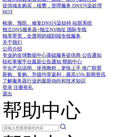
提供域名购买，续费，管理服务
DNS污染处理
HOT
检测、预防、修复DNS污染劫持
站群系统
独立DNS服务器+独立NS地址
国际专线
独享带宽，全透明的端到端专线服务
关于我们
公司介绍
专业的全球数据中心基础服务提供商
公告通知
轻松掌握平台最新公告通知
帮助中心
平台产品说明、使用教程，更快上手
推广联盟
新购、复购、升级均享返利，最高15%
新闻资讯
了解服务器行业的最新动向和技术知识
登录
注册有礼
退出
帮助中心