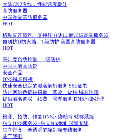
大陆CN2专线，性能速度极佳
高防服务器
中国香港高防服务器
HOT
移动直连清洗，支持压力测试
新加坡高防服务器
自研抗D防火墙，T级防护
美国高防服务器
HOT
高带宽负载均衡，T级防护
中国香港高防IP
安全产品
DNS域名解析
快速安全稳定的域名解析服务
SSL证书
防止网站数据被窃取、篡改、劫持
域名注册
提供域名购买，续费，管理服务
DNS污染处理
HOT
检测、预防、修复DNS污染劫持
站群系统
独立DNS服务器+独立NS地址
国际专线
独享带宽，全透明的端到端专线服务
关于我们