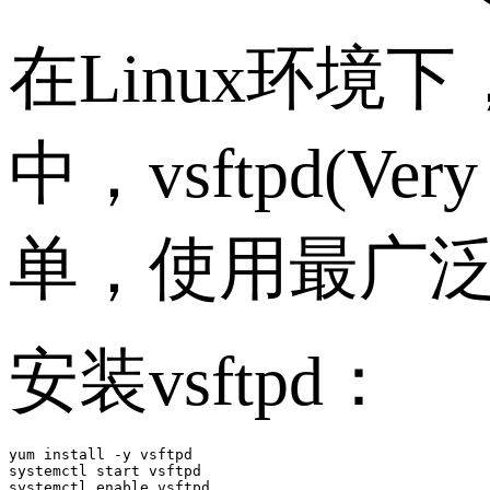
在Linux环境下，
中，vsftpd(Ve
单，使用最广
安装vsftpd：
yum install -y vsftpd

systemctl start vsftpd

systemctl enable vsftpd