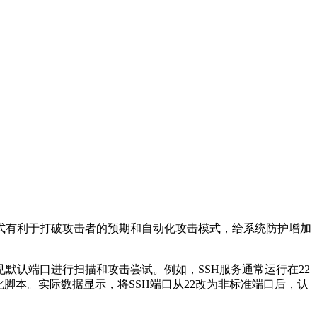
式有利于打破攻击者的预期和自动化攻击模式，给系统防护增加
见默认端口进行扫描和攻击尝试。例如，
SSH
服务通常运行在
22
化脚本。实际数据显示，将
SSH
端口从
22
改为非标准端口后，认