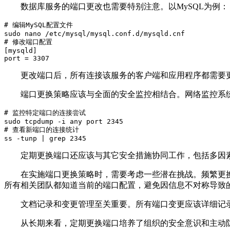
数据库服务的端口更改也需要特别注意。以
MySQL
为例：
# 编辑MySQL配置文件

sudo nano /etc/mysql/mysql.conf.d/mysqld.cnf

# 修改端口配置

[mysqld]

port = 3307
更改端口后，所有连接该服务的客户端和应用程序都需要
端口更换策略应该与全面的安全监控相结合。网络监控系
# 监控特定端口的连接尝试

sudo tcpdump -i any port 2345

# 查看新端口的连接统计

ss -tunp | grep 2345
定期更换端口还应该与其它安全措施协同工作，包括多因
在实施端口更换策略时，需要考虑一些潜在挑战。频繁更
所有相关团队都知道当前的端口配置，避免因信息不对称导致
文档记录和变更管理至关重要。所有端口变更应该详细记
从长期来看，定期更换端口培养了组织的安全意识和主动