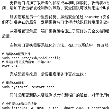
更换端口增加了攻击者的侦察成本和时间消耗。攻击者在
间，增加了攻击者被检测到的风险。安全团队可以利用这个时
服务隐藏是另一个重要优势。虽然安全通过
obscurity
（安
们不知道存在的服务，定期更换端口使得持续跟踪特定服务变
从运维管理角度，端口更换策略促进了更好的安全文档和
质量。
实施端口更换需要系统化的方法。在
Linux
系统中，修改服
# 编辑SSH配置文件

sudo nano /etc/ssh/sshd_config

# 将端口号更改为新值，例如2345

Port 2345
完成配置修改后，需要重启服务使更改生效：
# 重启SSH服务

sudo systemctl restart sshd
同时必须更新防火墙规则以允许新端口的通信。对于使用
i
# 允许新SSH端口的连接

sudo iptables -A INPUT -p tcp --dport 2345 -m conntrack