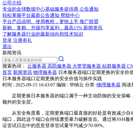
公司介绍
专业的全球数据中心基础服务提供商
公告通知
轻松掌握平台最新公告通知
帮助中心
平台产品说明、使用教程，更快上手
推广联盟
新购、复购、升级均享返利，最高15%
新闻资讯
了解服务器行业的最新动向和技术知识
登录
注册有礼
退出
新闻资讯
搜索热词：
云服务器
高防服务器
大带宽服务器
站群服务器
C
首页
新闻资讯
物理服务器
日本服务器端口定期更换的安全价
日本服务器端口定期更换的安全价值与操作实践
时间 : 2025-09-15 16:43:07
编辑 : 华纳云
分类 :
物理服务器
阅读量 
定期更换日本服务器的端口属于一种主动防御的安全策略
额外的安全层。
从安全角度看，定期更换端口最直接的好处是有效减少自
端口，因此这个端口会持续遭受暴力破解攻击。通过将
SSH
服
证尝试日志中的恶意登录尝试量平均减少
70-90%
。