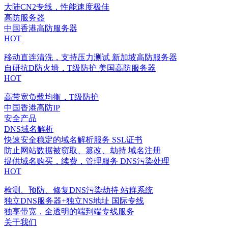
大陆CN2专线，性能速度极佳
高防服务器
中国香港高防服务器
HOT
移动直连清洗，支持压力测试
新加坡高防服务器
自研抗D防火墙，T级防护
美国高防服务器
HOT
高带宽负载均衡，T级防护
中国香港高防IP
安全产品
DNS域名解析
快速安全稳定的域名解析服务
SSL证书
防止网站数据被窃取、篡改、劫持
域名注册
提供域名购买，续费，管理服务
DNS污染处理
HOT
检测、预防、修复DNS污染劫持
站群系统
独立DNS服务器+独立NS地址
国际专线
独享带宽，全透明的端到端专线服务
关于我们