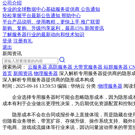
公司介绍
专业的全球数据中心基础服务提供商
公告通知
轻松掌握平台最新公告通知
帮助中心
平台产品说明、使用教程，更快上手
推广联盟
新购、复购、升级均享返利，最高15%
新闻资讯
了解服务器行业的最新动向和技术知识
登录
注册有礼
退出
新闻资讯
搜索热词：
云服务器
高防服务器
大带宽服务器
站群服务器
C
首页
新闻资讯
物理服务器
深入解析专用服务器提供商的隐形
深入解析专用服务器提供商的隐形成本构成
时间 : 2025-09-16 13:59:53
编辑 : 华纳云
分类 :
物理服务器
阅读量 
企业选择专用服务器时可能会忽略隐形成本，因为隐形成
成本有利于企业做出更理性决策，为后期优化资源配置和控制
隐形成本不会在合同或报价单上直接体现，而是隐藏在使
但随着业务增长，带宽扩容、存储升级、操作系统支持、额外
I
于电商、游戏或流媒体等行业来说，因访问量波动带来的带宽