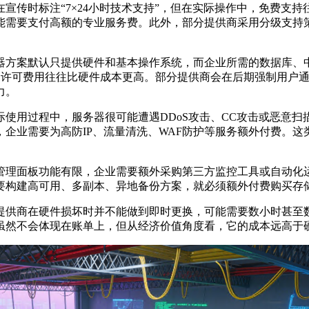
在宣传时标注“
7
×
24
小时技术支持”，但在实际操作中，免费支持
能需要支付高额的专业服务费。此外，部分提供商采用分级支持
器方案默认只提供硬件和基本操作系统，而企业所需的数据库、
，许可费用往往比硬件成本更高。部分提供商会在后期强制用户
力。
际使用过程中，服务器很可能遭遇
DDoS
攻击、
CC
攻击或恶意扫
，企业需要为高防
IP
、流量清洗、
WAF
防护等服务额外付费。这
管理面板功能有限，企业需要额外采购第三方监控工具或自动化
要构建高可用、多副本、异地备份方案，就必须额外付费购买存
提供商在硬件损坏时并不能做到即时更换，可能需要数小时甚至
虽然不会体现在账单上，但从经济价值角度看，它的成本远高于