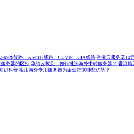
929线路、AS4837线路、CUVIP、CIA线路
香港云服务器10
云服务器的区别
华纳云教您：如何挑选海外中转服务器？
香港
知识科普
租用海外专用服务器为企业带来哪些优势？