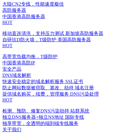
大陆CN2专线，性能速度极佳
高防服务器
中国香港高防服务器
HOT
移动直连清洗，支持压力测试
新加坡高防服务器
自研抗D防火墙，T级防护
美国高防服务器
HOT
高带宽负载均衡，T级防护
中国香港高防IP
安全产品
DNS域名解析
快速安全稳定的域名解析服务
SSL证书
防止网站数据被窃取、篡改、劫持
域名注册
提供域名购买，续费，管理服务
DNS污染处理
HOT
检测、预防、修复DNS污染劫持
站群系统
独立DNS服务器+独立NS地址
国际专线
独享带宽，全透明的端到端专线服务
关于我们