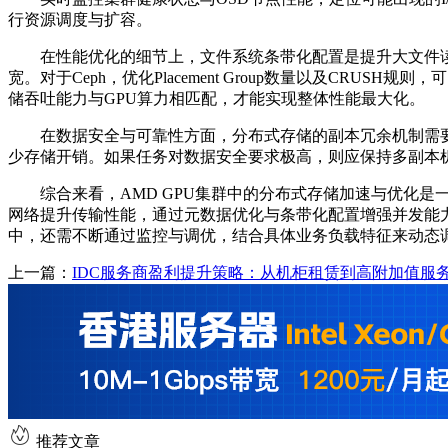
行资源调度与扩容。
在性能优化的细节上，文件系统条带化配置是提升大文件
宽。对于
Ceph
，优化
Placement Group
数量以及
CRUSH
规则，可
储吞吐能力与
GPU
算力相匹配，才能实现整体性能最大化。
在数据安全与可靠性方面，分布式存储的副本冗余机制需
少存储开销。如果任务对数据安全要求极高，则应保持多副本
综合来看，
AMD GPU
集群中的分布式存储加速与优化是
网络提升传输性能，通过元数据优化与条带化配置增强并发能
中，还需不断通过监控与调优，结合具体业务负载特征来动态
上一篇：
IDC服务商盈利提升策略：从机柜租赁到高附加值服
推荐文章