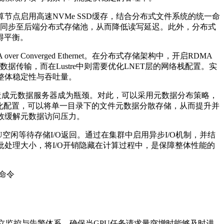
算节点启用高速
NVMe SSD
缓存，结合分布式文件系统的统一命
同步至后端分布式存储池，从而降低读写延迟。此外，分布式
得平衡。
over Converged Ethernet
。在分布式存储架构中，开启
RDMA
数据传输，而在
Lustre
中则需要优化
LNET
层的网络栈配置。实
整体稳定性与吞吐量。
造成元数据服务器成为瓶颈。对此，可以采用元数据分布策略，
化配置，可以将单一目录下的文件元数据分散存储，从而提升并
效缓解元数据访问压力。
U
空闲等待存储
I/O
返回。通过在集群中启用异步
I/O
机制，并结
批处理大小，将
I/O
开销隐藏在计算过程中，是保障整体性能的
命令
立监控与告警体系，确保当
GPU
任务请求量突增时能够及时进