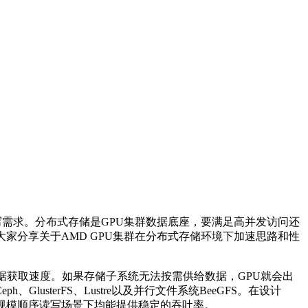
写需求。分布式存储是
GPU
集群数据底座，要满足高并发访问还
大家分享关于
AMD GPU
集群在分布式存储环境下加速思路和性
据获取速度。如果存储子系统无法按需供给数据，
GPU
就会出
Ceph
、
GlusterFS
、
Lustre
以及并行文件系统
BeeGFS
。在设计
规模顺序读写场景下均能提供稳定的吞吐率。