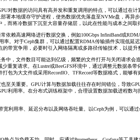
GPU
对数据的访问具有高并发和重复调用的特点，可以通过在计
上部署本地缓存守护进程，使热数据优先落盘至
NVMe
盘，再异步
中，而将冷数据下沉至大容量存储层，以此在性能与成本之间取
通常依赖高速网络进行数据交换，例如
100Gbps InfiniBand
或
RDMA 
用率。对于
Ceph
集群，可以通过配置
RDMA
传输插件实现低延迟
点的带宽争用，必要时引入网络隔离或多路径传输技术，以提升
任务中，文件数目可能达到亿级，频繁的文件打开与关闭请求会
减少重复请求。在
Lustre
或
BeeGFS
环境中，通过调整元数据条带
件打包为大文件或采用
RecordIO
、
TFRecord
等数据格式，能够有
度也至关重要。
GPU
计算与数据加载往往存在时间错位，导致
GP
GPU
利用率。在分布式训练框架中，合理设置数据加载进程数与
带宽利用率、延迟分布以及网络吞吐量。以
Ceph
为例，可以通过
/O
热点与负载不均。同时，应通过
Prometheus
、
Grafana
等工具建