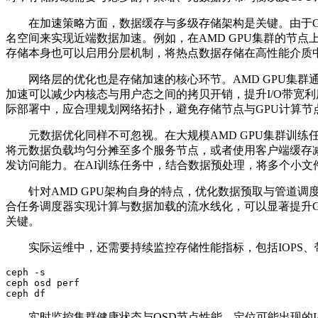
在加速策略方面，数据缓存与多级存储架构是关键。由于
名空间来实现近端数据加速。例如，在
AMD GPU
集群的节点
存储本身也可以启用分层机制，将热点数据存储在高性能介质
网络层的优化也是存储加速的核心环节。
AMD GPU
集群
加速可以减少内核态与用户态之间的拷贝开销，提升
I/O
带宽利
际部署中，应合理规划网络拓扑，避免存储节点与
GPU
计算节
元数据优化同样不可忽视。在大规模
AMD GPU
集群训练
将元数据负载均匀分摊至多个服务节点，或者使用客户端缓存
发访问能力。在
AI
训练任务中，结合数据预处理，将多个小文
针对
AMD GPU
架构自身的特点，优化数据预取与管道调
合任务调度器实现计算与数据加载的流水线化，可以显著提升
关键。
实际运维中，还需要持续监控存储性能指标，包括
IOPS
、
ceph -s

ceph osd perf

ceph df
实时监控集群健康状态与
OSD
节点性能，定位可能出现的
I