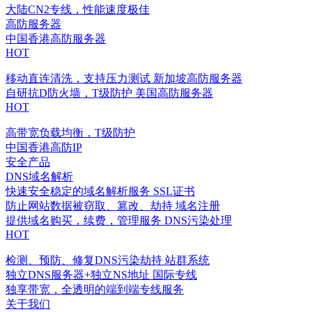
大陆CN2专线，性能速度极佳
高防服务器
中国香港高防服务器
HOT
移动直连清洗，支持压力测试
新加坡高防服务器
自研抗D防火墙，T级防护
美国高防服务器
HOT
高带宽负载均衡，T级防护
中国香港高防IP
安全产品
DNS域名解析
快速安全稳定的域名解析服务
SSL证书
防止网站数据被窃取、篡改、劫持
域名注册
提供域名购买，续费，管理服务
DNS污染处理
HOT
检测、预防、修复DNS污染劫持
站群系统
独立DNS服务器+独立NS地址
国际专线
独享带宽，全透明的端到端专线服务
关于我们