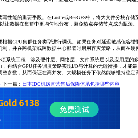
读写性能的重要手段。在
Lustre
或
BeeGFS
中，将大文件分块存储
以让数据在集群中更均匀地分布，避免热点存储节点成为瓶颈。
要根据
GPU
集群任务类型进行调优。如果任务对延迟敏感但容错
机制，并在跨机架或跨数据中心部署时启用容灾策略，从而在硬
一项系统工程，涉及硬件层、网络层、文件系统层以及应用层的
力，再结合
GPU
任务调度策略实现
I/O
与计算的无缝衔接，才能最
调整参数，从而保证在高并发、大规模任务下依然能够维持稳定
务
下一篇：
日本IDC机房直营售后保障体系包括哪些内容