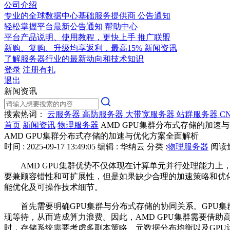
公司介绍
专业的全球数据中心基础服务提供商
公告通知
轻松掌握平台最新公告通知
帮助中心
平台产品说明、使用教程，更快上手
推广联盟
新购、复购、升级均享返利，最高15%
新闻资讯
了解服务器行业的最新动向和技术知识
登录
注册有礼
退出
新闻资讯
搜索热词：
云服务器
高防服务器
大带宽服务器
站群服务器
C
首页
新闻资讯
物理服务器
AMD GPU集群分布式存储的加速
AMD GPU集群分布式存储的加速与优化方案全面解析
时间 : 2025-09-17 13:49:05
编辑 : 华纳云
分类 :
物理服务器
阅读量 
AMD GPU
集群优势不仅体现在计算单元并行处理能力上
要兼顾容错性和可扩展性，但是如果缺少合理的加速策略和优
能优化及可操作技术细节。
首先需要明确
GPU
集群与分布式存储的协同关系。
GPU
集
现等待，从而造成算力浪费。因此，
AMD GPU
集群需要借助
时，存储系统需要考虑多副本策略、元数据分布均衡以及
GPU