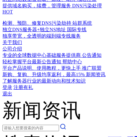
提供域名购买，续费，管理服务
DNS污染处理
HOT
检测、预防、修复DNS污染劫持
站群系统
独立DNS服务器+独立NS地址
国际专线
独享带宽，全透明的端到端专线服务
关于我们
公司介绍
专业的全球数据中心基础服务提供商
公告通知
轻松掌握平台最新公告通知
帮助中心
平台产品说明、使用教程，更快上手
推广联盟
新购、复购、升级均享返利，最高15%
新闻资讯
了解服务器行业的最新动向和技术知识
登录
注册有礼
退出
新闻资讯