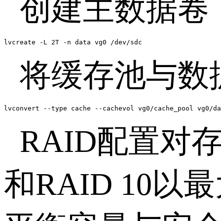
创建主数据卷
lvcreate -L 2T -n data vg0 /dev/sdc
将缓存池与数
lvconvert --type cache --cachevol vg0/cache_pool vg0/da
RAID
配置对
和
RAID 10
以最