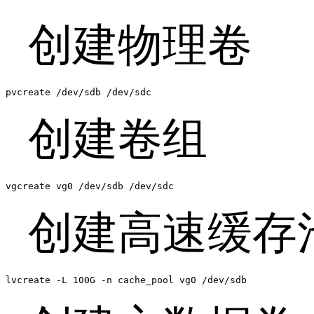
创建物理卷
pvcreate /dev/sdb /dev/sdc
创建卷组
vgcreate vg0 /dev/sdb /dev/sdc
创建高速缓存
lvcreate -L 100G -n cache_pool vg0 /dev/sdb