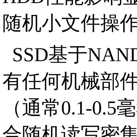
随机小文件操
SSD
基于
NAN
有任何机械部
（通常
0.1-0.5
毫
合随机读写密