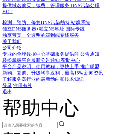
提供域名购买，续费，管理服务
DNS污染处理
HOT
检测、预防、修复DNS污染劫持
站群系统
独立DNS服务器+独立NS地址
国际专线
独享带宽，全透明的端到端专线服务
关于我们
公司介绍
专业的全球数据中心基础服务提供商
公告通知
轻松掌握平台最新公告通知
帮助中心
平台产品说明、使用教程，更快上手
推广联盟
新购、复购、升级均享返利，最高15%
新闻资讯
了解服务器行业的最新动向和技术知识
登录
注册有礼
退出
帮助中心