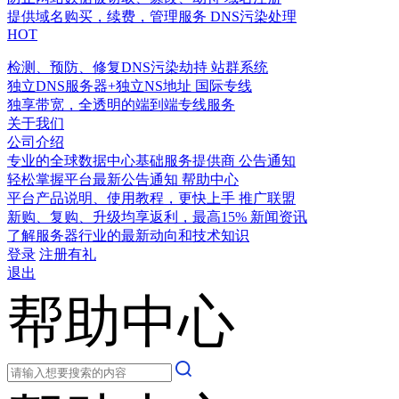
提供域名购买，续费，管理服务
DNS污染处理
HOT
检测、预防、修复DNS污染劫持
站群系统
独立DNS服务器+独立NS地址
国际专线
独享带宽，全透明的端到端专线服务
关于我们
公司介绍
专业的全球数据中心基础服务提供商
公告通知
轻松掌握平台最新公告通知
帮助中心
平台产品说明、使用教程，更快上手
推广联盟
新购、复购、升级均享返利，最高15%
新闻资讯
了解服务器行业的最新动向和技术知识
登录
注册有礼
退出
帮助中心