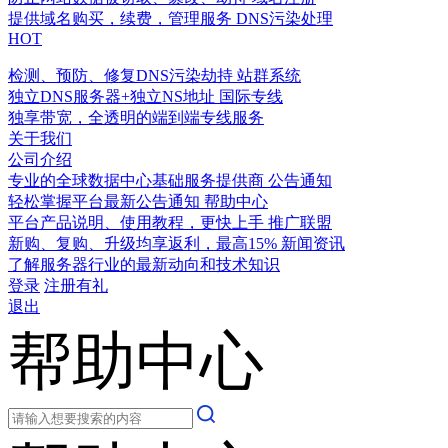
提供域名购买，续费，管理服务
DNS污染处理
HOT
检测、预防、修复DNS污染劫持
站群系统
独立DNS服务器+独立NS地址
国际专线
独享带宽，全透明的端到端专线服务
关于我们
公司介绍
专业的全球数据中心基础服务提供商
公告通知
轻松掌握平台最新公告通知
帮助中心
平台产品说明、使用教程，更快上手
推广联盟
新购、复购、升级均享返利，最高15%
新闻资讯
了解服务器行业的最新动向和技术知识
登录
注册有礼
退出
帮助中心