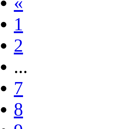
«
1
2
...
7
8