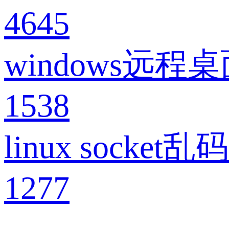
4645
windows
1538
linux socke
1277