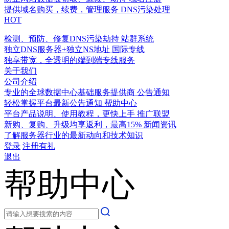
提供域名购买，续费，管理服务
DNS污染处理
HOT
检测、预防、修复DNS污染劫持
站群系统
独立DNS服务器+独立NS地址
国际专线
独享带宽，全透明的端到端专线服务
关于我们
公司介绍
专业的全球数据中心基础服务提供商
公告通知
轻松掌握平台最新公告通知
帮助中心
平台产品说明、使用教程，更快上手
推广联盟
新购、复购、升级均享返利，最高15%
新闻资讯
了解服务器行业的最新动向和技术知识
登录
注册有礼
退出
帮助中心