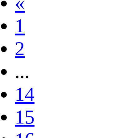
«
1
2
...
14
15