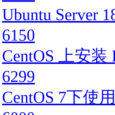
Ubuntu Serv
6150
CentOS 上安
6299
CentOS 7下