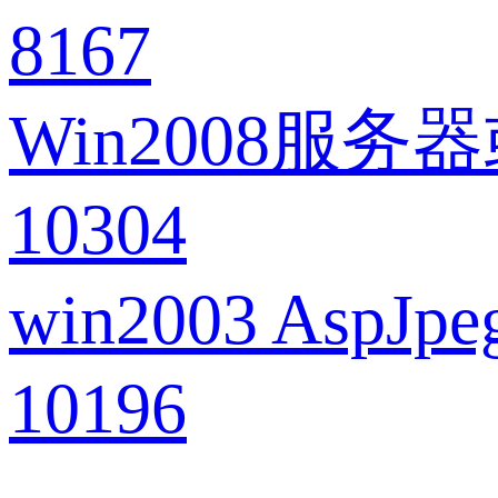
8167
Win2008服
10304
win2003 Asp
10196