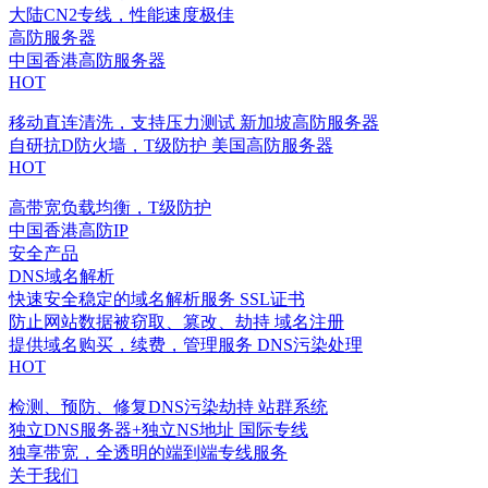
大陆CN2专线，性能速度极佳
高防服务器
中国香港高防服务器
HOT
移动直连清洗，支持压力测试
新加坡高防服务器
自研抗D防火墙，T级防护
美国高防服务器
HOT
高带宽负载均衡，T级防护
中国香港高防IP
安全产品
DNS域名解析
快速安全稳定的域名解析服务
SSL证书
防止网站数据被窃取、篡改、劫持
域名注册
提供域名购买，续费，管理服务
DNS污染处理
HOT
检测、预防、修复DNS污染劫持
站群系统
独立DNS服务器+独立NS地址
国际专线
独享带宽，全透明的端到端专线服务
关于我们