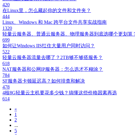
420
在Linux里，怎么藏起你的文件和文件夹？
444
Linux、Windows 和 Mac 跨平台文件共享实战指南
1320
轻量云服务器、普通云服务器、物理服务器到底选哪个更划算
699
如何让Windows IIS扛住大量用户同时访问？
522
轻量云服务器流量去哪了？2TB够不够搭服务？
618
NAT服务器和公网IP服务器：怎么选才不糊涂？
784
SF服务器卡顿延迟高？如何排查和解决
478
4核8G轻量云主机要花多少钱？搞懂这些价格因素再选
614
«
1
2
...
5