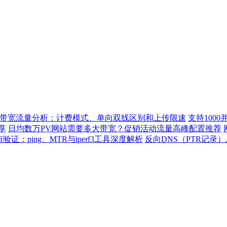
带宽流量分析：计费模式、单向双线区别和上传限速
支持100
享
日均数万PV网站需要多大带宽？促销活动流量高峰配置推荐
：ping、MTR与iperf3工具深度解析
反向DNS（PTR记录