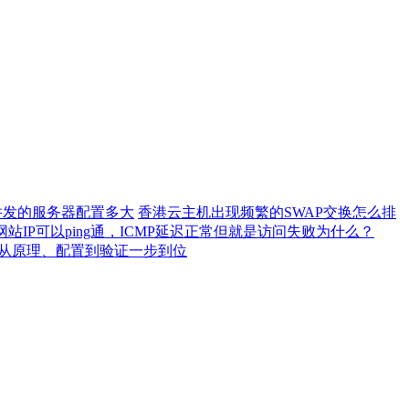
0并发的服务器配置多大
香港云主机出现频繁的SWAP交换怎么排
网站IP可以ping通，ICMP延迟正常但就是访问失败为什么？
）从原理、配置到验证一步到位