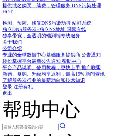
提供域名购买，续费，管理服务
DNS污染处理
HOT
检测、预防、修复DNS污染劫持
站群系统
独立DNS服务器+独立NS地址
国际专线
独享带宽，全透明的端到端专线服务
关于我们
公司介绍
专业的全球数据中心基础服务提供商
公告通知
轻松掌握平台最新公告通知
帮助中心
平台产品说明、使用教程，更快上手
推广联盟
新购、复购、升级均享返利，最高15%
新闻资讯
了解服务器行业的最新动向和技术知识
登录
注册有礼
退出
帮助中心