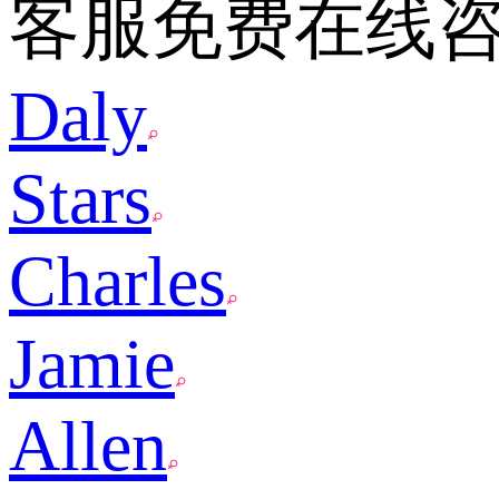
客服免费在线
Daly
Stars
Charles
Jamie
Allen