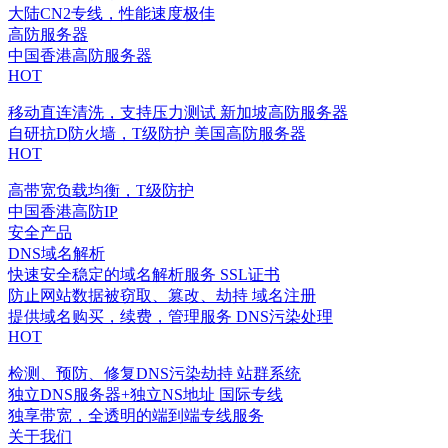
大陆CN2专线，性能速度极佳
高防服务器
中国香港高防服务器
HOT
移动直连清洗，支持压力测试
新加坡高防服务器
自研抗D防火墙，T级防护
美国高防服务器
HOT
高带宽负载均衡，T级防护
中国香港高防IP
安全产品
DNS域名解析
快速安全稳定的域名解析服务
SSL证书
防止网站数据被窃取、篡改、劫持
域名注册
提供域名购买，续费，管理服务
DNS污染处理
HOT
检测、预防、修复DNS污染劫持
站群系统
独立DNS服务器+独立NS地址
国际专线
独享带宽，全透明的端到端专线服务
关于我们