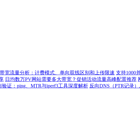
带宽流量分析：计费模式、单向双线区别和上传限速
支持100
享
日均数万PV网站需要多大带宽？促销活动流量高峰配置推荐
：ping、MTR与iperf3工具深度解析
反向DNS（PTR记录