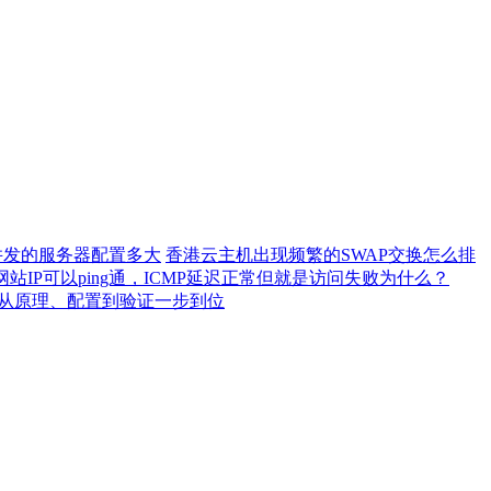
0并发的服务器配置多大
香港云主机出现频繁的SWAP交换怎么排
网站IP可以ping通，ICMP延迟正常但就是访问失败为什么？
）从原理、配置到验证一步到位