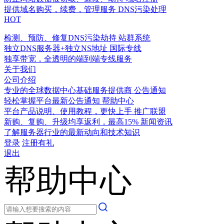
提供域名购买，续费，管理服务
DNS污染处理
HOT
检测、预防、修复DNS污染劫持
站群系统
独立DNS服务器+独立NS地址
国际专线
独享带宽，全透明的端到端专线服务
关于我们
公司介绍
专业的全球数据中心基础服务提供商
公告通知
轻松掌握平台最新公告通知
帮助中心
平台产品说明、使用教程，更快上手
推广联盟
新购、复购、升级均享返利，最高15%
新闻资讯
了解服务器行业的最新动向和技术知识
登录
注册有礼
退出
帮助中心