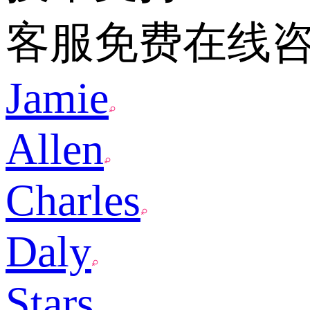
客服免费在线
Jamie
Allen
Charles
Daly
Stars