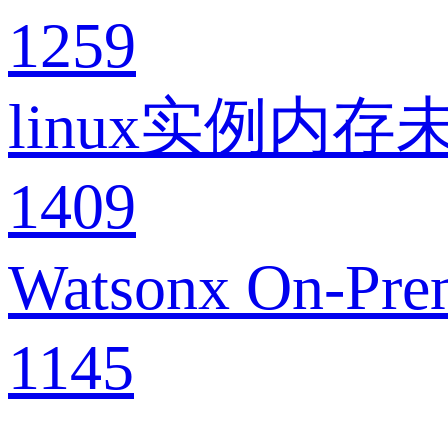
1259
linux实例内
1409
Watsonx On
1145