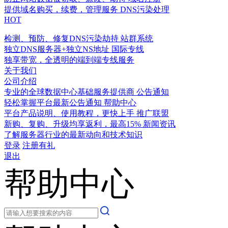
提供域名购买，续费，管理服务
DNS污染处理
HOT
检测、预防、修复DNS污染劫持
站群系统
独立DNS服务器+独立NS地址
国际专线
独享带宽，全透明的端到端专线服务
关于我们
公司介绍
专业的全球数据中心基础服务提供商
公告通知
轻松掌握平台最新公告通知
帮助中心
平台产品说明、使用教程，更快上手
推广联盟
新购、复购、升级均享返利，最高15%
新闻资讯
了解服务器行业的最新动向和技术知识
登录
注册有礼
退出
帮助中心