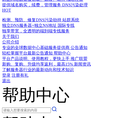
提供域名购买，续费，管理服务
DNS污染处理
HOT
检测、预防、修复DNS污染劫持
站群系统
独立DNS服务器+独立NS地址
国际专线
独享带宽，全透明的端到端专线服务
关于我们
公司介绍
专业的全球数据中心基础服务提供商
公告通知
轻松掌握平台最新公告通知
帮助中心
平台产品说明、使用教程，更快上手
推广联盟
新购、复购、升级均享返利，最高15%
新闻资讯
了解服务器行业的最新动向和技术知识
登录
注册有礼
退出
帮助中心