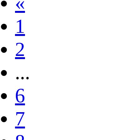
«
1
2
...
6
7