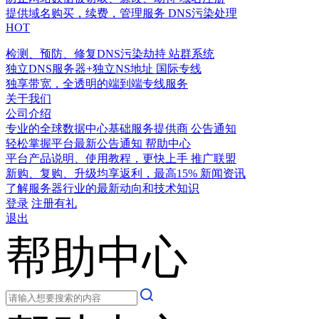
提供域名购买，续费，管理服务
DNS污染处理
HOT
检测、预防、修复DNS污染劫持
站群系统
独立DNS服务器+独立NS地址
国际专线
独享带宽，全透明的端到端专线服务
关于我们
公司介绍
专业的全球数据中心基础服务提供商
公告通知
轻松掌握平台最新公告通知
帮助中心
平台产品说明、使用教程，更快上手
推广联盟
新购、复购、升级均享返利，最高15%
新闻资讯
了解服务器行业的最新动向和技术知识
登录
注册有礼
退出
帮助中心