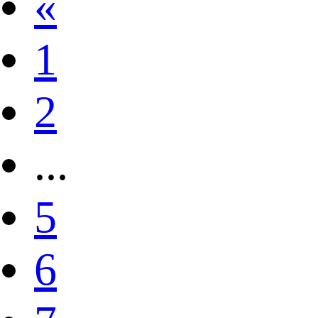
«
1
2
...
5
6