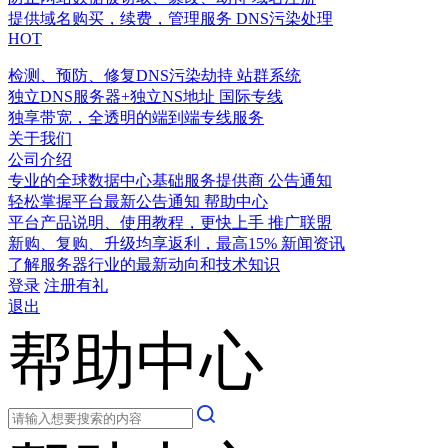
提供域名购买，续费，管理服务
DNS污染处理
HOT
检测、预防、修复DNS污染劫持
站群系统
独立DNS服务器+独立NS地址
国际专线
独享带宽，全透明的端到端专线服务
关于我们
公司介绍
专业的全球数据中心基础服务提供商
公告通知
轻松掌握平台最新公告通知
帮助中心
平台产品说明、使用教程，更快上手
推广联盟
新购、复购、升级均享返利，最高15%
新闻资讯
了解服务器行业的最新动向和技术知识
登录
注册有礼
退出
帮助中心