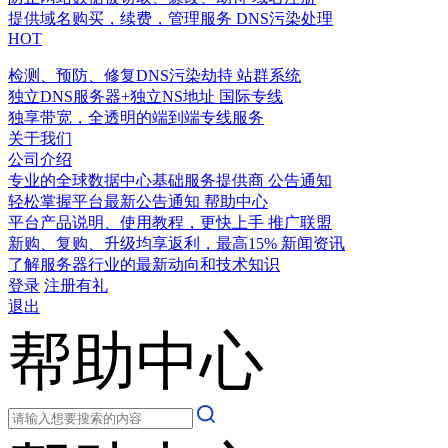
提供域名购买，续费，管理服务
DNS污染处理
HOT
检测、预防、修复DNS污染劫持
站群系统
独立DNS服务器+独立NS地址
国际专线
独享带宽，全透明的端到端专线服务
关于我们
公司介绍
专业的全球数据中心基础服务提供商
公告通知
轻松掌握平台最新公告通知
帮助中心
平台产品说明、使用教程，更快上手
推广联盟
新购、复购、升级均享返利，最高15%
新闻资讯
了解服务器行业的最新动向和技术知识
登录
注册有礼
退出
帮助中心