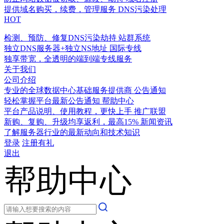
提供域名购买，续费，管理服务
DNS污染处理
HOT
检测、预防、修复DNS污染劫持
站群系统
独立DNS服务器+独立NS地址
国际专线
独享带宽，全透明的端到端专线服务
关于我们
公司介绍
专业的全球数据中心基础服务提供商
公告通知
轻松掌握平台最新公告通知
帮助中心
平台产品说明、使用教程，更快上手
推广联盟
新购、复购、升级均享返利，最高15%
新闻资讯
了解服务器行业的最新动向和技术知识
登录
注册有礼
退出
帮助中心